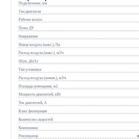
Подключение, мм
Тип двигателя
Рабочее колесо
Пульт ДУ
Напряжение
Напор воздуха (макс.), Па
Расход воздуха (макс.), м3/ч
Шум, дБ(А)
Тип установки
Расход воздуха (номин.), м3/ч
Площадь помещения, м2
Мощность двигателей, кВт
Ток двигателей, А
Класс фильтрации
Количество скоростей
Компоновка
Рекуператор