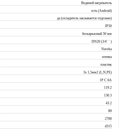
Водяной нагреватель
есть (Android)
да (охладитель закзывается отдельно)
IP50
бескаркасный 50 мм
DN20 (3/4` ` )
Naveka
пленка
пластик
3х 1,5мм2 (L,N,PE)
1P C 6A
119.2
130.3
43.2
89
2700
d315