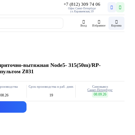
+7 (812) 309 74 06
Офис Санкт-Петербург
ул. Караваевская, 59
Вход
Избранное
Корзина
приточно-вытяжная Node5- 315(50m)/RP-
пультом Z031
роизводства
Срок производства в раб. днях
Самовывоз
Санкт-Петербург
08.09.26
.08.26
19