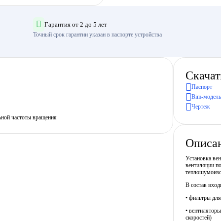
Гарантия от 2 до 5 лет
Точный срок гарантии указан в паспорте устройства
Скачат
Паспорт
Bim-модель
Чертеж
ьной частоты вращения
Описа
Установка ве
вентиляции п
теплошумоизо
В состав вход
• фильтры для
• вентилятор
скоростей)