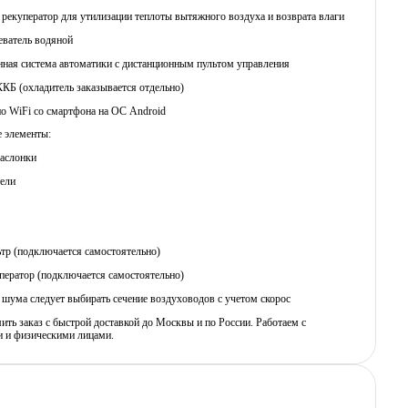
рекуператор для утилизации теплоты вытяжного воздуха и возврата влаги
еватель водяной
нная система автоматики с дистанционным пультом управления
ККБ (охладитель заказывается отдельно)
по WiFi со смартфона на ОС Android
 элементы:
заслонки
ели
тр (подключается самостоятельно)
ператор (подключается самостоятельно)
шума следует выбирать сечение воздуховодов с учетом скорос
ь заказ с быстрой доставкой до Москвы и по России. Работаем с
 и физическими лицами.