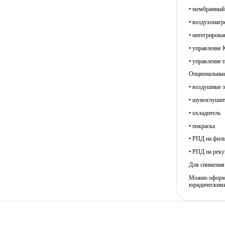
• мембранный 
• воздухонагр
• интегрирова
• управление 
• управление 
Опциональные
• воздушные 
• шумоглушит
• охладитель
• покраска
• РПД на филь
• РПД на реку
Для снижения 
Можно оформит
юридическими