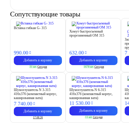
Сопутствующие товары
Вставка гибкая G- 315
Хомут быстросъемный
прорезиненный OM 315
За
пр
пр
990.
00
632.
00
7
Добавить в корзину
Добавить в корзину
31 шт.
Сегодня
1678 шт.
Сегодня
Шумоглушитель N 3-315
Шумоглушитель N 6-315
Шу
416х376 (компактный корпус,
416х376 (компактный корпус,
41
кашированная вата)
кашированная вата)
ка
11 530.
00
1
7 740.
00
Добавить в корзину
Добавить в корзину
11 шт.
Сегодня
17.08.26