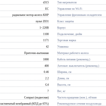
d315
Тип нагревателя
EC
Управление по Wi-Fi
радиальное мотор-колесо КНР
Управление фреоновым охладителем
пульт Z031
Класс защиты
1~220В
Корпус
1100
Подключение, дюйм
1171
Торговая марка
42
Упаковка
Приточно-вытяжная
Материал рабочего колеса
1000
Кабель питания (рекоменд.)
400
Автомат. выключатель (рекоменд.)
0.46
Ширина, см
2.2
Длина, см
G4
Высота, см
7
Вес, кг
Compact (подвесная)
Частота вращения (ном.), об/мин
пластинчатый мембранный (КПД до 65%)
Рекомендуемое сечение воздуховода