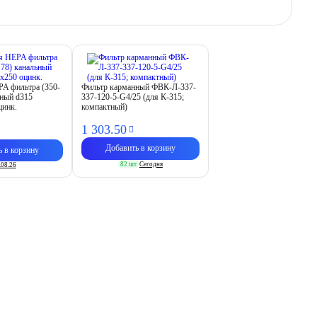
PA фильтра (350-
Фильтр карманный ФВК-Л-337-
ьный d315
337-120-5-G4/25 (для К-315;
цинк.
компактный)
1 303.
50
Добавить в корзину
ь в корзину
82 шт.
Сегодня
.08.26