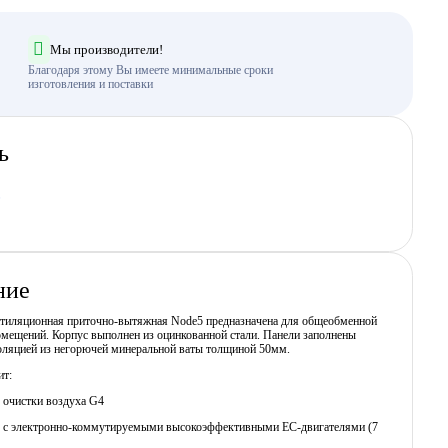
Мы производители!
Благодаря этому Вы имеете минимальные сроки
изготовления и поставки
ь
ние
нтиляционная приточно-вытяжная Node5 предназначена для общеобменной
омещений. Корпус выполнен из оцинкованной стали. Панели заполнены
ляцией из негорючей минеральной ваты толщиной 50мм.
ит:
 очистки воздуха G4
ы c электронно-коммутируемыми высокоэффективными EC-двигателями (7