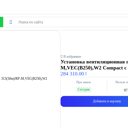
В избранное
Установка вентиляционная 
M,VEC(B250),W2 Compact с 
284 310.00
При заказе
Начало п
Сегодня
07
Добавить в корзину