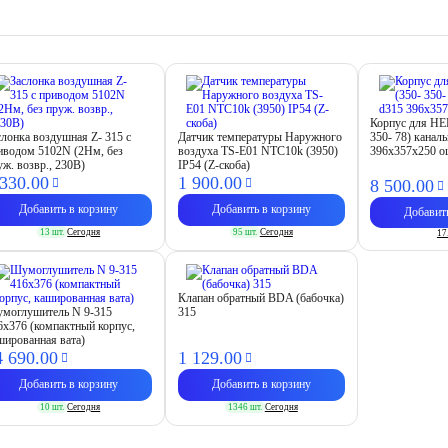
Корпус для HE
слонка воздушная Z- 315 с
Датчик температуры Наружного
350- 78) канал
иводом 5102N (2Нм, без
воздуха TS-E01 NTC10k (3950)
396х357х250 о
уж. возвр., 230В)
IP54 (Z-скоба)
 330.
00
1 900.
00
8 500.
00
Добавить в корзину
Добавить в корзину
Добавит
13 шт.
Сегодня
95 шт.
Сегодня
17
Клапан обратный BDA (бабочка)
моглушитель N 9-315
315
6х376 (компактный корпус,
шированная вата)
4 690.
00
1 129.
00
Добавить в корзину
Добавить в корзину
10 шт.
Сегодня
1346 шт.
Сегодня