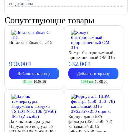
воздуховода
Сопутствующие товары
Вставка гибкая G- 315
Хомут быстросъемный
прорезиненный OM 315
990.
00
632.
00
Добавить в корзину
Добавить в корзину
31 шт.
10.08.26
1678 шт.
10.08.26
Корпус для HEPA
Датчик температуры
фильтра (350- 350- 78)
Наружного воздуха TS-
канальный d315
E01 NTC10k (3950) IP54
396х357х250 оцинк.