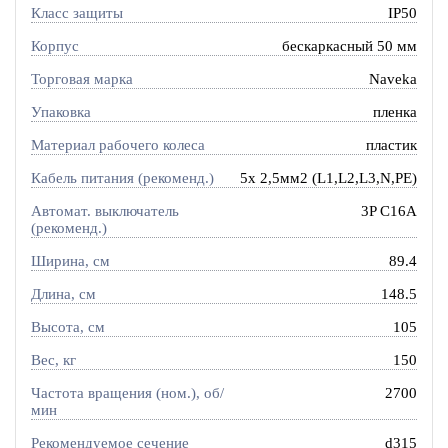
Класс защиты
IP50
Корпус
бескаркасный 50 мм
Торговая марка
Naveka
Упаковка
пленка
Материал рабочего колеса
пластик
Кабель питания (рекоменд.)
5х 2,5мм2 (L1,L2,L3,N,PE)
Автомат. выключатель
3P C16A
(рекоменд.)
Ширина, см
89.4
Длина, см
148.5
Высота, см
105
Вес, кг
150
Частота вращения (ном.), об/
2700
мин
Рекомендуемое сечение
d315