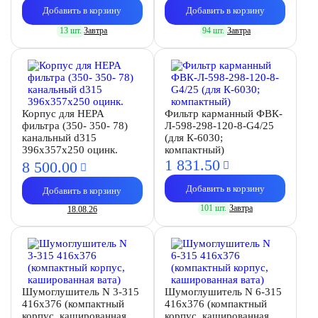
Добавить в корзину
Добавить в корзину
13 шт.
Завтра
94 шт.
Завтра
Корпус для HEPA
Фильтр карманный ФВК-
фильтра (350- 350- 78)
Л-598-298-120-8-G4/25
канальный d315
(для К-6030;
396х357х250 оцинк.
компактный)
1 831.
50
8 500.
00
Добавить в корзину
Добавить в корзину
101 шт.
Завтра
18.08.26
Шумоглушитель N 3-315
Шумоглушитель N 6-315
416х376 (компактный
416х376 (компактный
корпус, кашированная
корпус, кашированная