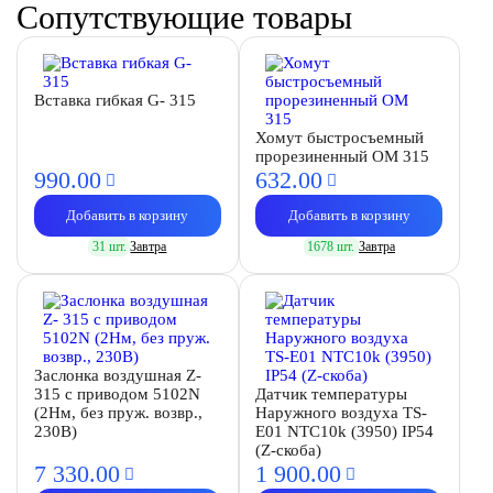
Сопутствующие товары
Вставка гибкая G- 315
Хомут быстросъемный
прорезиненный OM 315
990.
00
632.
00
Добавить в корзину
Добавить в корзину
31 шт.
Завтра
1678 шт.
Завтра
Заслонка воздушная Z-
315 с приводом 5102N
Датчик температуры
(2Нм, без пруж. возвр.,
Наружного воздуха TS-
230В)
E01 NTC10k (3950) IP54
(Z-скоба)
7 330.
00
1 900.
00