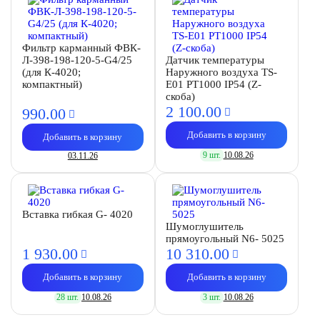
Фильтр карманный ФВК-
Л-398-198-120-5-G4/25
Датчик температуры
(для К-4020;
Наружного воздуха TS-
компактный)
E01 PT1000 IP54 (Z-
скоба)
2 100.
00
990.
00
Добавить в корзину
Добавить в корзину
9 шт.
10.08.26
03.11.26
Вставка гибкая G- 4020
Шумоглушитель
прямоугольный N6- 5025
1 930.
00
10 310.
00
Добавить в корзину
Добавить в корзину
28 шт.
10.08.26
3 шт.
10.08.26