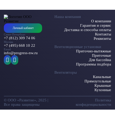
Наша компания
О компании
Гарантия и сервис
Личный кабинет
Доставка и способы оплаты
Контакты
Санкт-Петербург
+7 (812) 309 74 06
Реквизиты
Москва
+7 (495) 668 10 22
Вентиляционные установки
Email
Приточно-вытяжные
info@progress-nw.ru
Приточные
Для бассейна
Программы подбора
Вентиляторы
Канальные
Прямоугольные
Крышные
Кухонные
© ООО «Развитие», 2025 |
Политика
Все права защищены
конфиденциальности