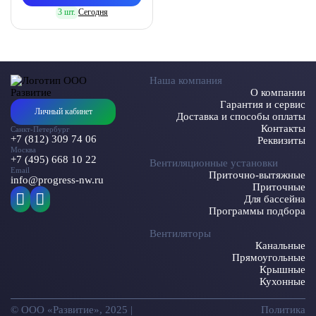
3 шт.
Сегодня
Наша компания
О компании
Гарантия и сервис
Личный кабинет
Доставка и способы оплаты
Контакты
Санкт-Петербург
+7 (812) 309 74 06
Реквизиты
Москва
+7 (495) 668 10 22
Вентиляционные установки
Email
Приточно-вытяжные
info@progress-nw.ru
Приточные
Для бассейна
Программы подбора
Вентиляторы
Канальные
Прямоугольные
Крышные
Кухонные
© ООО «Развитие», 2025 |
Политика