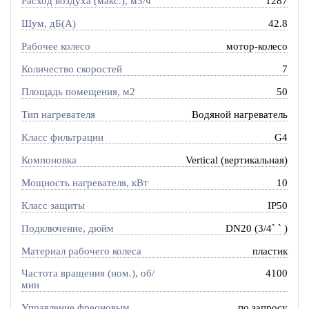
Расход воздуха (макс.), м3/ч
1287
Шум, дБ(А)
42.8
Рабочее колесо
мотор-колесо
Количество скоростей
7
Площадь помещения, м2
50
Тип нагревателя
Водяной нагреватель
Класс фильтрации
G4
Компоновка
Vertical (вертикальная)
Мощность нагревателя, кВт
10
Класс защиты
IP50
Подключение, дюйм
DN20 (3/4` ` )
Материал рабочего колеса
пластик
Частота вращения (ном.), об/
4100
мин
Управление фреоновым
по запросу