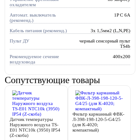
охладителем
Автомат. выключатель
1P C 6A
(рекоменд.)
Кабель питания (рекоменд.)
3х 1,5мм2 (L,N,PE)
Пульт ДУ
черный сенсорный пульт
TS4b
Рекомендуемое сечение
400x200
воздуховода
Сопутствующие товары
Фильтр карманный ФВК-
Датчик температуры
Л-398-198-120-5-G4/25
Наружного воздуха TS-
(для К-4020;
E01 NTC10k (3950) IP54
компактный)
(Z-скоба)