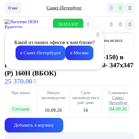
Санкт-Петербург
О нас
КАТАЛОГ
Какой из наших офисов к вам ближе?
в Санкт-Петербурге
в Москве
Корпус HEPA фильтра (305- 305-150) в
гигиен.испол. потолочный H150- 347х347
(P) 160Н (ВБОК)
25 370.00
При заказе
Начало
Срок
Самовывоз
производства
производства в
Санкт-
раб. днях
Петербург
Сегодня
04.09.26
10.08.26
16
Добавить в корзину