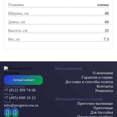
Упаковка
пленка
Ширина, см
40
Длина, см
60
Высота, см
35
Вес, кг
7.3
Наша компания
О компании
Гарантия и сервис
Личный кабинет
Доставка и способы оплаты
Контакты
Санкт-Петербург
+7 (812) 309 74 06
Реквизиты
Москва
+7 (495) 668 10 22
Вентиляционные установки
Email
Приточно-вытяжные
info@progress-nw.ru
Приточные
Для бассейна
Программы подбора