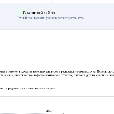
Гарантия от 2 до 5 лет
Точный срок гарантии указан в паспорте устройства
я в потолок в качестве конечных фильтров с распределителями воздуха. Используются
дицинской, биологической и фармацевтической отраслях, а также в других чувствитель
аем с юридическими и физическими лицами.
d160