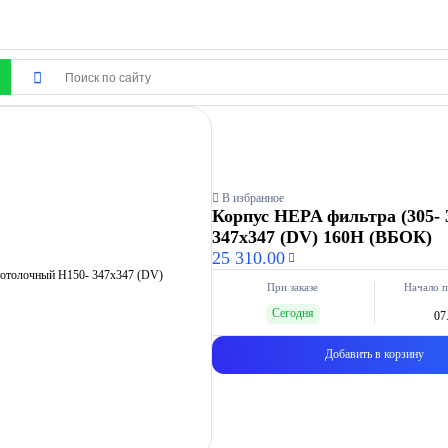
В избранное
Корпус HEPA фильтра (305- 
347х347 (DV) 160Н (ВБОК)
25 310.00
При заказе
Начало п
Сегодня
07
Добавить в корзину