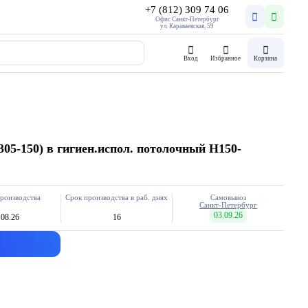
+7 (812) 309 74 06
Офис Санкт-Петербург
ул. Караваевская, 59
Вход
Избранное
Корзина
305-150) в гигиен.испол. потолочный H150-
роизводства
Срок производства в раб. днях
Самовывоз
Санкт-Петербург
03.09.26
.08.26
16