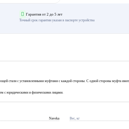
Гарантия от 2 до 5 лет
Точный срок гарантии указан в паспорте устройства
еющей стали с установленными муфтами с каждой стороны. С одной стороны муфта име
аем с юридическими и физическими лицами.
Naveka
Вес, кг