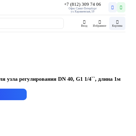
+7 (812) 309 74 06
Офис Санкт-Петербург
ул. Караваевская, 59
Вход
Избранное
Корзина
я узла регулирования DN 40, G1 1/4``, длина 1м