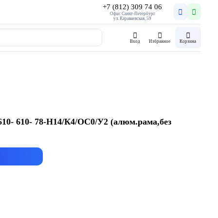
+7 (812) 309 74 06
Офис Санкт-Петербург
ул. Караваевская, 59
Вход
Избранное
Корзина
0- 610- 78-H14/К4/ОС0/У2 (алюм.рама,без