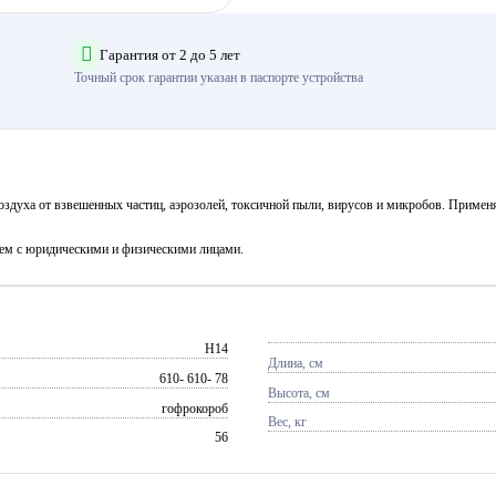
Гарантия от 2 до 5 лет
Точный срок гарантии указан в паспорте устройства
здуха от взвешенных частиц, аэрозолей, токсичной пыли, вирусов и микробов. Применя
аем с юридическими и физическими лицами.
H14
Длина, см
610- 610- 78
Высота, см
гофрокороб
Вес, кг
56