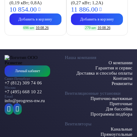
(0,19 кВт; 0,8А)
(0,27 кВт; 1,2А)
10 854.
00
11 886.
00
Добавить в корзину
Добавить в корзину
696 шт.
10.08.26
279 шт.
10.08.26
Наша компания
О компании
Гарантия и сервис
Личный кабинет
Доставка и способы оплаты
Контакты
Санкт-Петербург
+7 (812) 309 74 06
Реквизиты
Москва
+7 (495) 668 10 22
Вентиляционные установки
Email
Приточно-вытяжные
info@progress-nw.ru
Приточные
Для бассейна
Программы подбора
Вентиляторы
Канальные
Прямоугольные